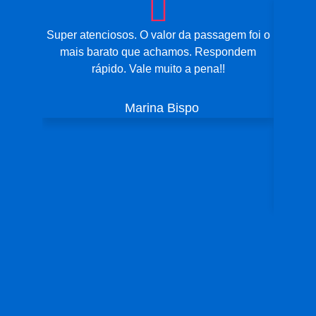
Super atenciosos. O valor da passagem foi o
Eu e m
mais barato que achamos. Respondem
da 193 
rápido. Vale muito a pena!!
193 s
agen
sempre f
Marina Bispo
da 