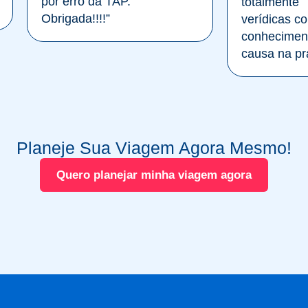
por erro da TAP.
totalmente
Obrigada!!!!”
verídicas c
conhecimen
causa na prá
Planeje Sua Viagem Agora Mesmo!
Quero planejar minha viagem agora