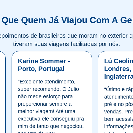
 Que Quem Já Viajou Com A Ge
poimentos de brasileiros que moram no exterior 
tiveram suas viagens facilitadas por nós.
Karine Sommer -
Lú Ceolin
Porto, Portugal
Londres,
Inglaterr
“Excelente atendimento,
super recomendo. O Júlio
“Ótimo e rá
não mede esforço para
atendimento
proporcionar sempre a
pré e no pó
melhor viagem! Até uma
vendas. Pre
executiva ele conseguiu pra
bem acessív
mim de tanto que negociou,
informaçõe