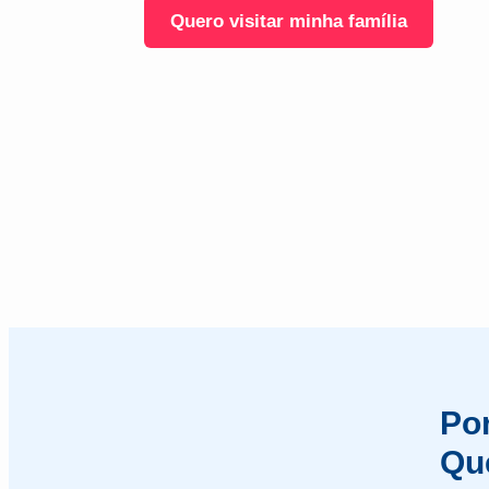
Quero visitar minha família
Po
Qu