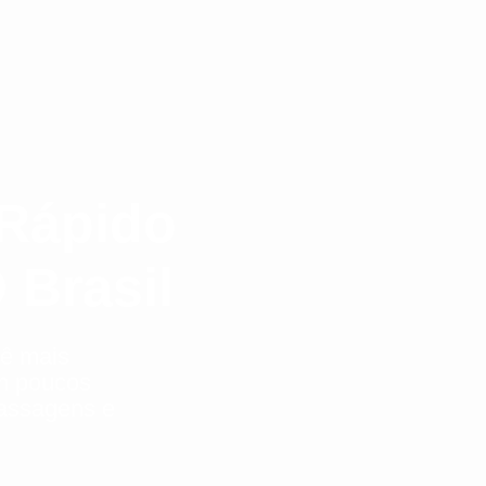
Rápido
 Brasil
cê mais
m poucos
passagens e