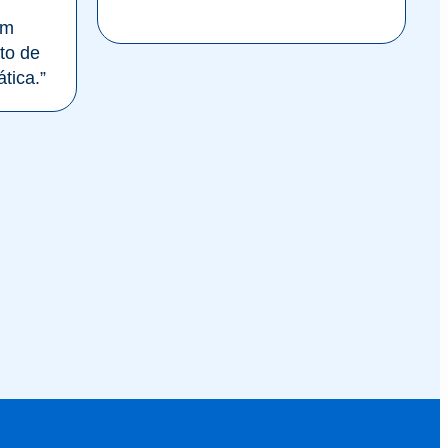
om
to de
tica.”