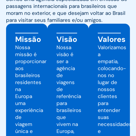
passagens internacionais para brasileiros que
moram no exterior, e que desejam voltar ao Brasil
para visitar seus familiares e/ou amigos.
Missão
Visão
Valores
Nossa
Nossa
Valorizamos
missão é
visão é
a
proporcionar
ser a
empatia,
aos
agência
colocando-
brasileiros
de
nos no
residentes
viagens
lugar de
na
de
nossos
Europa
referência
clientes
uma
para
para
experiência
brasileiros
entender
de
que
suas
viagem
vivem na
necessidades
única e
Europa,
e