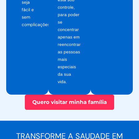
seja
controle,
fácil e
para poder
sem
se
complicações.
concentrar
apenas em
reencontrar
as pessoas
mais
especiais
da sua
vida.
Quero visitar minha família
TRANSFORME A SAUDADE EM