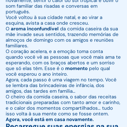
novamente, sentir o calor do sol tropical e ouvir o
som familiar das risadas e conversas em
português.
Você voltou à sua cidade natal, e ao virar a
esquina, avista a casa onde cresceu.
O
aroma inconfundível
da comida caseira da sua
mãe invade seus sentidos, trazendo memórias de
almoços de domingo com os amigos e reuniões
familiares.
O coração acelera, e a emoção toma conta
quando você vê as pessoas que você mais ama te
esperando, com os braços abertos e um sorriso
que só elas têm. Esse é o
momento
pelo qual
você esperou o ano inteiro.
Agora, cada passo é uma viagem no tempo. Você
se lembra das brincadeiras de infância, dos
amigos, das tardes em família…
O cheiro da comida caseira, o sabor das receitas
tradicionais preparadas com tanto amor e carinho,
e o calor dos momentos compartilhados… tudo
isso volta à sua mente como se fosse ontem.
Agora, você está em casa novamente.
Recarregue suas energias na sua