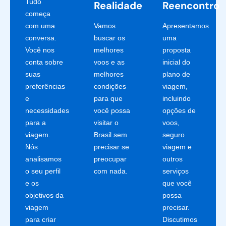
Tudo
Realidade
Reencontro
começa
com uma
Vamos
Apresentamos
conversa.
buscar os
uma
Você nos
melhores
proposta
conta sobre
voos e as
inicial do
suas
melhores
plano de
preferências
condições
viagem,
e
para que
incluindo
necessidades
você possa
opções de
para a
visitar o
voos,
viagem.
Brasil sem
seguro
Nós
precisar se
viagem e
analisamos
preocupar
outros
o seu perfil
com nada.
serviços
e os
que você
objetivos da
possa
viagem
precisar.
para criar
Discutimos