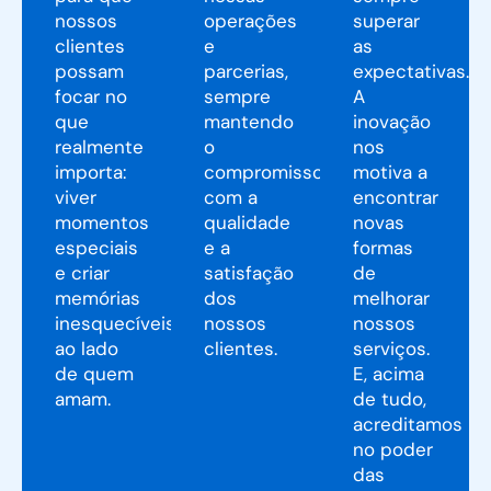
nossos
operações
superar
clientes
e
as
possam
parcerias,
expectativas.
focar no
sempre
A
que
mantendo
inovação
realmente
o
nos
importa:
compromisso
motiva a
viver
com a
encontrar
momentos
qualidade
novas
especiais
e a
formas
e criar
satisfação
de
memórias
dos
melhorar
inesquecíveis
nossos
nossos
ao lado
clientes.
serviços.
de quem
E, acima
amam.
de tudo,
acreditamos
no poder
das