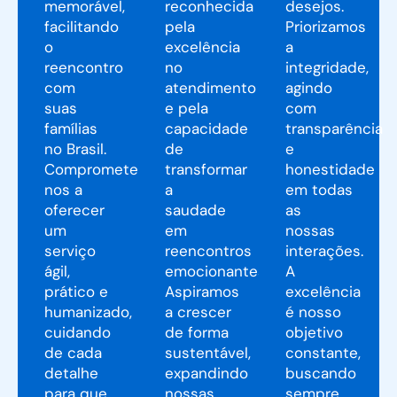
memorável,
reconhecida
desejos.
facilitando
pela
Priorizamos
o
excelência
a
reencontro
no
integridade,
com
atendimento
agindo
suas
e pela
com
famílias
capacidade
transparência
no Brasil.
de
e
Comprometemo-
transformar
honestidade
nos a
a
em todas
oferecer
saudade
as
um
em
nossas
serviço
reencontros
interações.
ágil,
emocionantes.
A
prático e
Aspiramos
excelência
humanizado,
a crescer
é nosso
cuidando
de forma
objetivo
de cada
sustentável,
constante,
detalhe
expandindo
buscando
para que
nossas
sempre