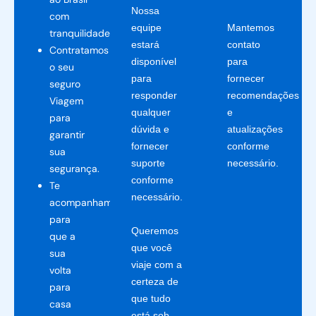
Nossa
com
equipe
Mantemos
tranquilidade.
estará
contato
Contratamos
disponível
para
o seu
para
fornecer
seguro
responder
recomendações
Viagem
qualquer
e
para
dúvida e
atualizações
garantir
fornecer
conforme
sua
suporte
necessário.
segurança.
conforme
Te
necessário.
acompanhamos
para
Queremos
que a
que você
sua
viaje com a
volta
certeza de
para
que tudo
casa
está sob