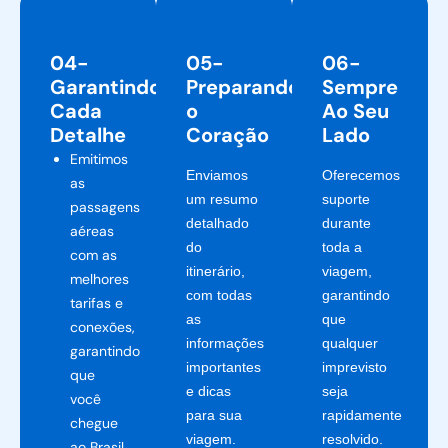
04-
05-
06-
Garantindo
Preparando
Sempre
Cada
o
Ao Seu
Detalhe
Coração
Lado
Emitimos
Enviamos
Oferecemos
as
um resumo
suporte
passagens
detalhado
durante
aéreas
do
toda a
com as
itinerário,
viagem,
melhores
com todas
garantindo
tarifas e
as
que
conexões,
informações
qualquer
garantindo
importantes
imprevisto
que
e dicas
seja
você
para sua
rapidamente
chegue
viagem.
resolvido.
ao Brasil